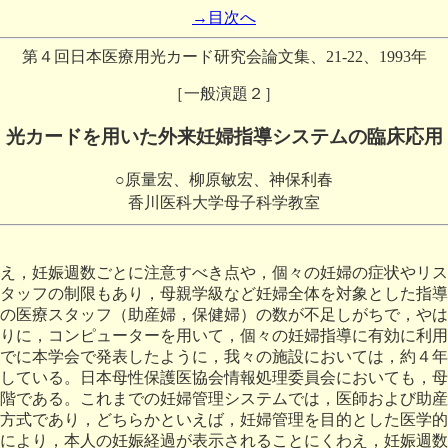
→目次へ
第４回日本医療用光カード研究会論文集、21-22、1993年
［一般演題２］
光カードを用いた外来妊婦指導システムの臨床応用
○原量宏、柳原敏宏、神保利春
香川医科大学母子科学教室
え，妊娠週数ごとに注意すべき点や，個々の妊婦の症状やリス
タッフの制限もあり，母親学級など妊婦全体を対象とした指導
の医療スタッフ（助産婦，保健婦）の数が不足しがちで，やは
りに，コンピューターを用いて，個々の妊婦指導に有効に利用
でに本学会で発表したように，我々の施設においては，約４年
している。日本母性保護医協会情報処理委員会においても，母
階である。これまでの妊婦管理システムでは，医師および助産
方式であり，どちらかといえば，妊婦管理を目的とした医学的
により，本人の妊娠経過が表示されることにくわえ，妊娠週数