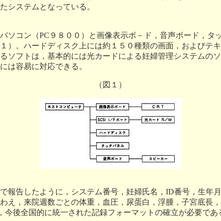
たシステムとなっている。
パソコン（PC９８００）と画像表示ボ－ド，音声ボード，タ
１）。ハードディスク上には約１５０種類の画面，およびテキ
るソフトは，基本的には光カードによる妊婦管理システムのソ
には容易に対応できる。
（図１）
で報告したように，システム番号，妊婦氏名，ID番号，生年
わえ，来院週数ごとの体重，血圧，尿蛋白，浮腫，子宮底長，
が，今後全国的に統一された記録フォーマットの確立が必要であ